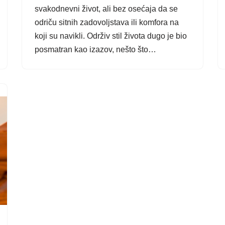
svakodnevni život, ali bez osećaja da se
odriču sitnih zadovoljstava ili komfora na
koji su navikli. Održiv stil života dugo je bio
posmatran kao izazov, nešto što…