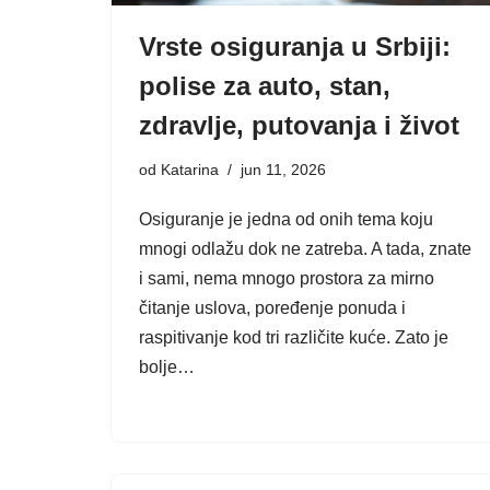
Vrste osiguranja u Srbiji:
polise za auto, stan,
zdravlje, putovanja i život
od
Katarina
jun 11, 2026
Osiguranje je jedna od onih tema koju
mnogi odlažu dok ne zatreba. A tada, znate
i sami, nema mnogo prostora za mirno
čitanje uslova, poređenje ponuda i
raspitivanje kod tri različite kuće. Zato je
bolje…