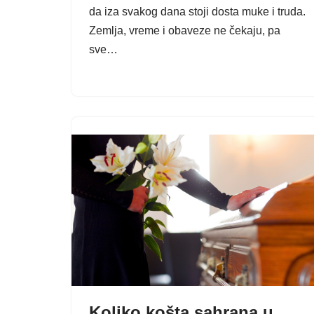
da iza svakog dana stoji dosta muke i truda.
Zemlja, vreme i obaveze ne čekaju, pa
sve…
Koliko košta sahrana u