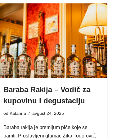
Baraba Rakija – Vodič za
kupovinu i degustaciju
od
Katarina
avgust 24, 2025
Baraba rakija je premijum piće koje se
pamti. Proslavljeni glumac Žika Todorović,