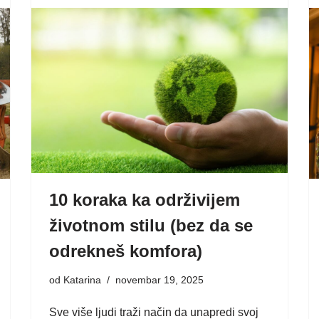
10 koraka ka održivijem
životnom stilu (bez da se
odrekneš komfora)
od
Katarina
novembar 19, 2025
Sve više ljudi traži način da unapredi svoj