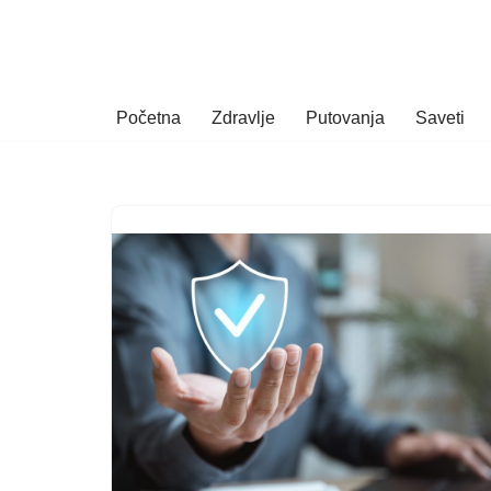
Skoči
na
Početna
Zdravlje
Putovanja
Saveti
sadržaj