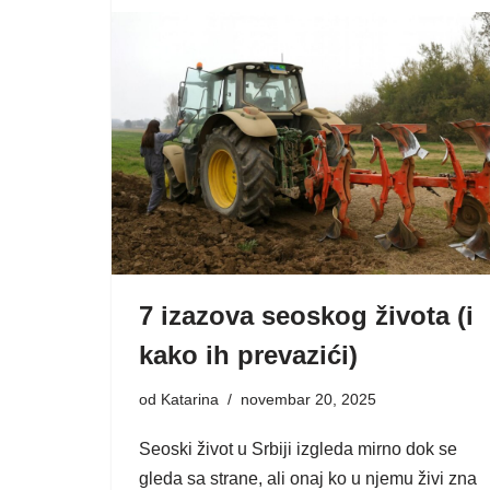
7 izazova seoskog života (i
kako ih prevazići)
od
Katarina
novembar 20, 2025
Seoski život u Srbiji izgleda mirno dok se
gleda sa strane, ali onaj ko u njemu živi zna