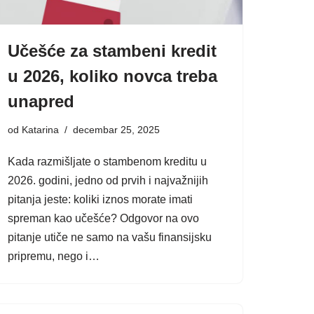
Učešće za stambeni kredit
u 2026, koliko novca treba
unapred
od
Katarina
decembar 25, 2025
Kada razmišljate o stambenom kreditu u
2026. godini, jedno od prvih i najvažnijih
pitanja jeste: koliki iznos morate imati
spreman kao učešće? Odgovor na ovo
pitanje utiče ne samo na vašu finansijsku
pripremu, nego i…