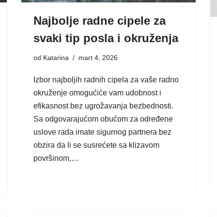
Najbolje radne cipele za
svaki tip posla i okruženja
od
Katarina
mart 4, 2026
Izbor najboljih radnih cipela za vaše radno
okruženje omogućiće vam udobnost i
efikasnost bez ugrožavanja bezbednosti.
Sa odgovarajućom obućom za određene
uslove rada imate sigurnog partnera bez
obzira da li se susrećete sa klizavom
površinom,…