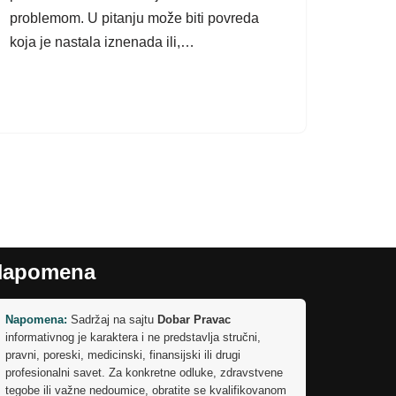
problemom. U pitanju može biti povreda
koja je nastala iznenada ili,…
Napomena
Napomena:
Sadržaj na sajtu
Dobar Pravac
informativnog je karaktera i ne predstavlja stručni,
pravni, poreski, medicinski, finansijski ili drugi
profesionalni savet. Za konkretne odluke, zdravstvene
tegobe ili važne nedoumice, obratite se kvalifikovanom