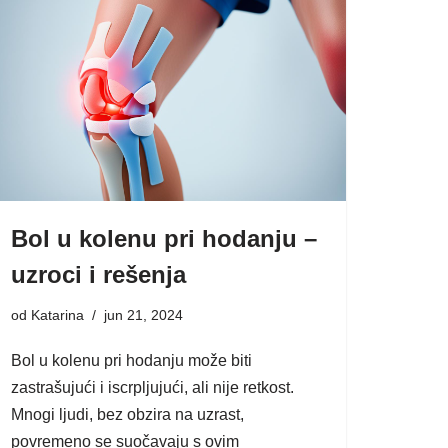
Bol u kolenu pri hodanju –
uzroci i rešenja
od
Katarina
jun 21, 2024
Bol u kolenu pri hodanju može biti
zastrašujući i iscrpljujući, ali nije retkost.
Mnogi ljudi, bez obzira na uzrast,
povremeno se suočavaju s ovim