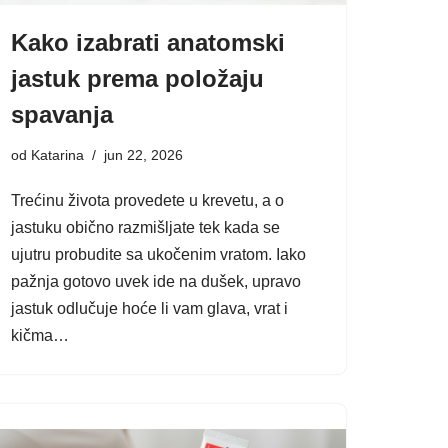
Kako izabrati anatomski
jastuk prema položaju
spavanja
od
Katarina
jun 22, 2026
Trećinu života provedete u krevetu, a o
jastuku obično razmišljate tek kada se
ujutru probudite sa ukočenim vratom. Iako
pažnja gotovo uvek ide na dušek, upravo
jastuk odlučuje hoće li vam glava, vrat i
kičma…