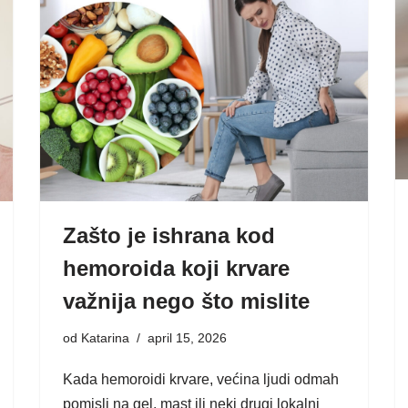
Zašto je ishrana kod
hemoroida koji krvare
važnija nego što mislite
od
Katarina
april 15, 2026
Kada hemoroidi krvare, većina ljudi odmah
pomisli na gel, mast ili neki drugi lokalni