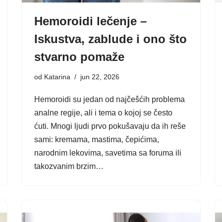
Hemoroidi lečenje –
Iskustva, zablude i ono što
stvarno pomaže
od
Katarina
jun 22, 2026
Hemoroidi su jedan od najčešćih problema
analne regije, ali i tema o kojoj se često
ćuti. Mnogi ljudi prvo pokušavaju da ih reše
sami: kremama, mastima, čepićima,
narodnim lekovima, savetima sa foruma ili
takozvanim brzim…