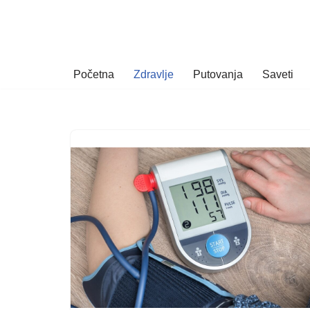
Skoči
na
Početna
Zdravlje
Putovanja
Saveti
sadržaj