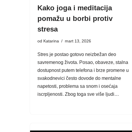
Kako joga i meditacija
pomažu u borbi protiv
stresa
od
Katarina
mart 13, 2026
Stres je postao gotovo neizbežan deo
savremenog života. Posao, obaveze, stalna
dostupnost putem telefona i brze promene u
svakodnevici često dovode do mentalne
napetosti, problema sa snom i osećaja
iscrpljenosti. Zbog toga sve više ljudi…