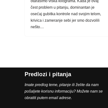
otarasimo viška kilograma. Kada je ovaj
čest problem u pitanju, dominantan je
osećaj gubitka kontrole nad svojim telom,
krivica i zameranje sebi jer smo dozvolili
nešto…
Predlozi i pitanja
Imate predlog teme, pitanje ili želite da nam
pošaljete korisnu informaciju? Možete nam se
obratiti putem email adrese.