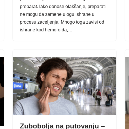
preparat. Iako donose olakšanje, preparati
ne mogu da zamene ulogu ishrane u
procesu zaceljenja. Mnogo toga zavisi od
ishrane kod hemoroida,…
Zubobolja na putovanju –