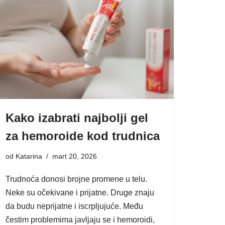
Kako izabrati najbolji gel
za hemoroide kod trudnica
od
Katarina
mart 20, 2026
Trudnoća donosi brojne promene u telu.
Neke su očekivane i prijatne. Druge znaju
da budu neprijatne i iscrpljujuće. Među
čestim problemima javljaju se i hemoroidi,