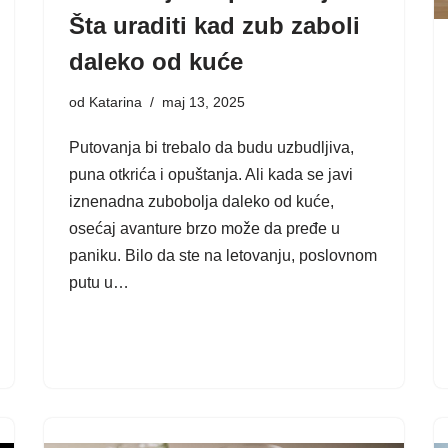
Šta uraditi kad zub zaboli
daleko od kuće
od
Katarina
maj 13, 2025
Putovanja bi trebalo da budu uzbudljiva,
puna otkrića i opuštanja. Ali kada se javi
iznenadna zubobolja daleko od kuće,
osećaj avanture brzo može da pređe u
paniku. Bilo da ste na letovanju, poslovnom
putu u…