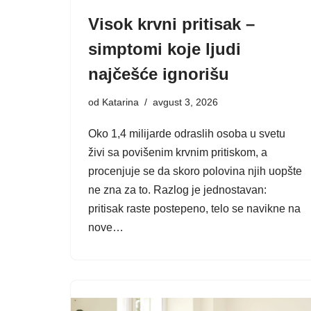
Visok krvni pritisak –
simptomi koje ljudi
najčešće ignorišu
od
Katarina
avgust 3, 2026
Oko 1,4 milijarde odraslih osoba u svetu
živi sa povišenim krvnim pritiskom, a
procenjuje se da skoro polovina njih uopšte
ne zna za to. Razlog je jednostavan:
pritisak raste postepeno, telo se navikne na
nove…