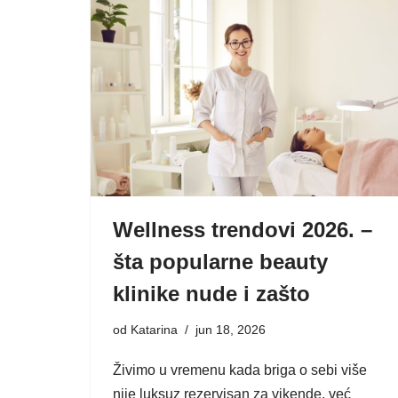
Wellness trendovi 2026. –
šta popularne beauty
klinike nude i zašto
od
Katarina
jun 18, 2026
Živimo u vremenu kada briga o sebi više
nije luksuz rezervisan za vikende, već