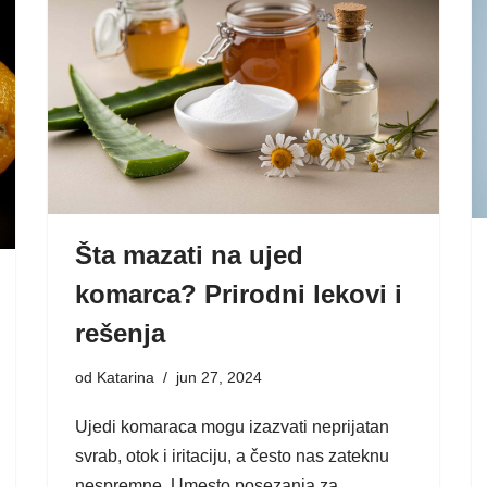
Šta mazati na ujed
komarca? Prirodni lekovi i
rešenja
od
Katarina
jun 27, 2024
Ujedi komaraca mogu izazvati neprijatan
svrab, otok i iritaciju, a često nas zateknu
nespremne. Umesto posezanja za