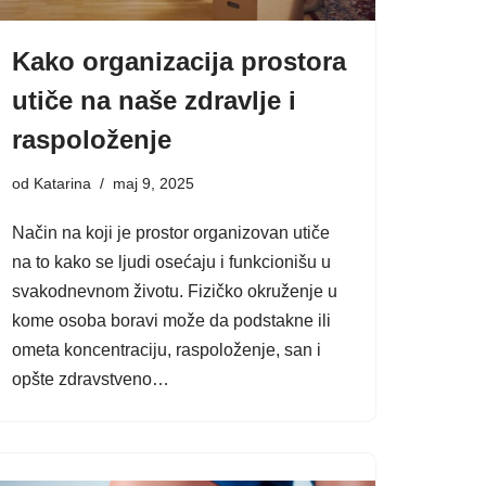
Kako organizacija prostora
utiče na naše zdravlje i
raspoloženje
od
Katarina
maj 9, 2025
Način na koji je prostor organizovan utiče
na to kako se ljudi osećaju i funkcionišu u
svakodnevnom životu. Fizičko okruženje u
kome osoba boravi može da podstakne ili
ometa koncentraciju, raspoloženje, san i
opšte zdravstveno…