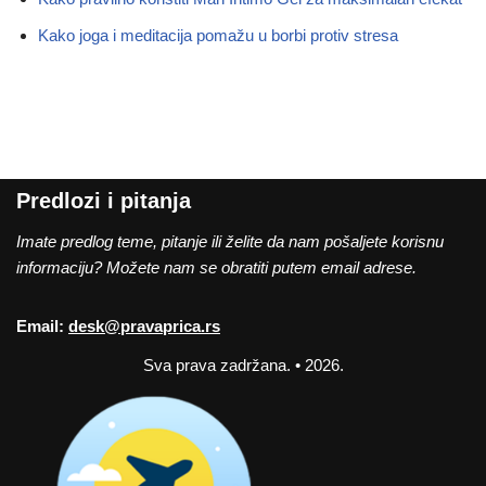
Kako joga i meditacija pomažu u borbi protiv stresa
Predlozi i pitanja
Imate predlog teme, pitanje ili želite da nam pošaljete korisnu
informaciju? Možete nam se obratiti putem email adrese.
Email:
desk@pravaprica.rs
Sva prava zadržana. • 2026.