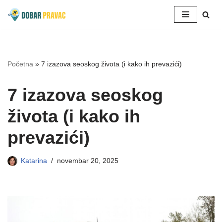
Skoči
na
sadržaj
Početna
»
7 izazova seoskog života (i kako ih prevazići)
7 izazova seoskog
života (i kako ih
prevazići)
Katarina
novembar 20, 2025