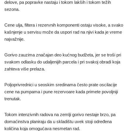
delove, pa popravke nastaju i tokom lakših i tokom težih
sezona.
Cene ulja, filtera i rezervnih komponenti ostaju visoke, a svako
kašnjenje u servisu može da uspori rad na njivi kada je vreme
najvažnije.
Gorivo zauzima značajan deo kućnog budžeta, jer se troši pri
svakom odlasku do udaljenijih parcela i pri svakoj obradi koja
zahteva više prelaza.
Poljoprivrednici u seoskim sredinama često prate oscilacije
cene na pumpama i pune rezervoare kada primete povoljniji
trenutak.
Tokom intenzivnih radova na zemlji gorivo nestaje brzo, pa
domaćinstva planiraju da u skladištu uvek stoji određena
količina koja omogućava nesmetan rad.