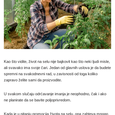
Kao što vidite, život na selu nije bajkovit kao što neki ljudi misle,
ali svavako ima svoje čari. Jedan od glavnih uslova je da budete
spremni na svakodnevni rad, u zavisnosti od toga koliko
zapravo želite sami da proizvodite.
U svakom slučaju odrćavanje imanja je neophodno, čak i ako
ne planirate da se bavite poljoprivredom.
Kada je u pitanju promocija života na selu, ona zahteva mnogo