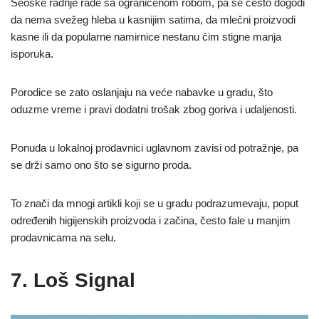
Seoske radnje rade sa ograničenom robom, pa se često dogodi
da nema svežeg hleba u kasnijim satima, da mlečni proizvodi
kasne ili da popularne namirnice nestanu čim stigne manja
isporuka.
Porodice se zato oslanjaju na veće nabavke u gradu, što
oduzme vreme i pravi dodatni trošak zbog goriva i udaljenosti.
Ponuda u lokalnoj prodavnici uglavnom zavisi od potražnje, pa
se drži samo ono što se sigurno proda.
To znači da mnogi artikli koji se u gradu podrazumevaju, poput
određenih higijenskih proizvoda i začina, često fale u manjim
prodavnicama na selu.
7. Loš Signal