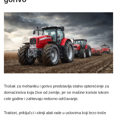
Trošak za mehaniku i gorivo predstavlja stalno opterećenje za
domaćinstva koja žive od zemlje, jer se mašine koriste tokom
cele godine i zahtevaju redovno održavanje.
Traktori, priključci i sitniji alati rade u uslovima koji brzo troše