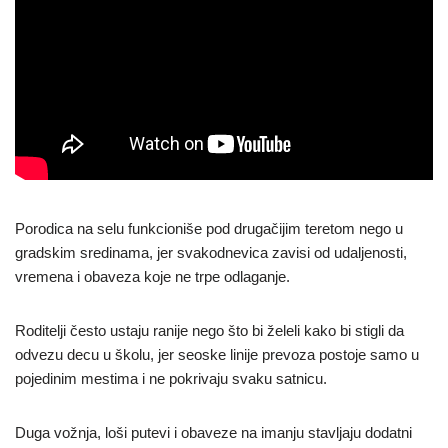
Porodica na selu funkcioniše pod drugačijim teretom nego u
gradskim sredinama, jer svakodnevica zavisi od udaljenosti,
vremena i obaveza koje ne trpe odlaganje.
Roditelji često ustaju ranije nego što bi želeli kako bi stigli da
odvezu decu u školu, jer seoske linije prevoza postoje samo u
pojedinim mestima i ne pokrivaju svaku satnicu.
Duga vožnja, loši putevi i obaveze na imanju stavljaju dodatni