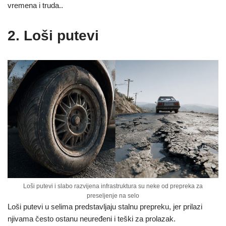
vremena i truda..
2. Loši putevi
Loši putevi i slabo razvijena infrastruktura su neke od prepreka za
preseljenje na selo
Loši putevi u selima predstavljaju stalnu prepreku, jer prilazi
njivama često ostanu neuređeni i teški za prolazak.