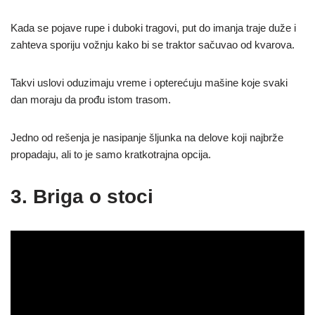
Kada se pojave rupe i duboki tragovi, put do imanja traje duže i
zahteva sporiju vožnju kako bi se traktor sačuvao od kvarova.
Takvi uslovi oduzimaju vreme i opterećuju mašine koje svaki
dan moraju da prođu istom trasom.
Jedno od rešenja je nasipanje šljunka na delove koji najbrže
propadaju, ali to je samo kratkotrajna opcija.
3. Briga o stoci