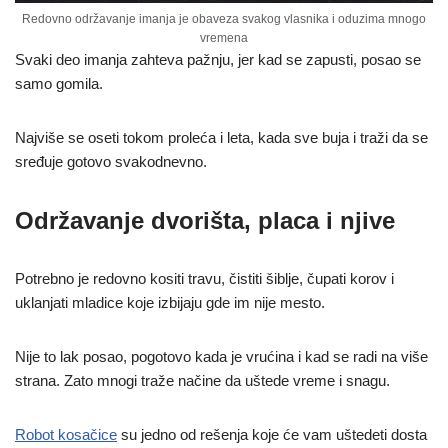
Redovno održavanje imanja je obaveza svakog vlasnika i oduzima mnogo
vremena
Svaki deo imanja zahteva pažnju, jer kad se zapusti, posao se
samo gomila.
Najviše se oseti tokom proleća i leta, kada sve buja i traži da se
sređuje gotovo svakodnevno.
Održavanje dvorišta, placa i njive
Potrebno je redovno kositi travu, čistiti šiblje, čupati korov i
uklanjati mladice koje izbijaju gde im nije mesto.
Nije to lak posao, pogotovo kada je vrućina i kad se radi na više
strana. Zato mnogi traže načine da uštede vreme i snagu.
Robot kosačice
su jedno od rešenja koje će vam uštedeti dosta