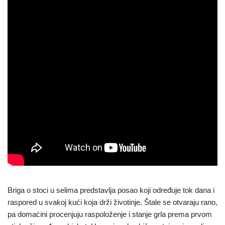
Briga o stoci u selima predstavlja posao koji određuje tok dana i
raspored u svakoj kući koja drži životinje. Štale se otvaraju rano,
pa domaćini procenjuju raspoloženje i stanje grla prema prvom