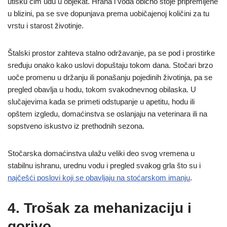
utisku čim uđu u objekat. Hrana i voda obično stoje pripremljene
u blizini, pa se sve dopunjava prema uobičajenoj količini za tu
vrstu i starost životinje.
Štalski prostor zahteva stalno održavanje, pa se pod i prostirke
sređuju onako kako uslovi dopuštaju tokom dana. Stočari brzo
uoče promenu u držanju ili ponašanju pojedinih životinja, pa se
pregled obavlja u hodu, tokom svakodnevnog obilaska. U
slučajevima kada se primeti odstupanje u apetitu, hodu ili
opštem izgledu, domaćinstva se oslanjaju na veterinara ili na
sopstveno iskustvo iz prethodnih sezona.
Stočarska domaćinstva ulažu veliki deo svog vremena u
stabilnu ishranu, urednu vodu i pregled svakog grla što su i
najčešći poslovi koji se obavljaju na stoćarskom imanju
.
4. Trošak za mehanizaciju i
gorivo