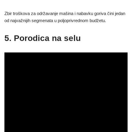
Zbir troškova za održavanje mašina i nabavku goriva čini jedan
od najvažnijih segmenata u poljoprivrednom budžetu.
5. Porodica na selu