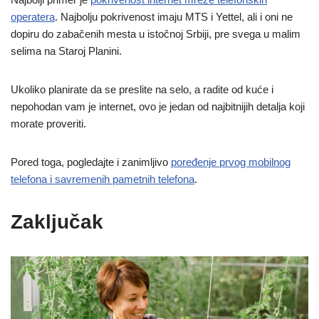
operatera
. Najbolju pokrivenost imaju MTS i Yettel, ali i oni ne
dopiru do zabačenih mesta u istočnoj Srbiji, pre svega u malim
selima na Staroj Planini.
Ukoliko planirate da se preslite na selo, a radite od kuće i
nepohodan vam je internet, ovo je jedan od najbitnijih detalja koji
morate proveriti.
Pored toga, pogledajte i zanimljivo
poređenje prvog mobilnog
telefona i savremenih pametnih telefona
.
Zaključak