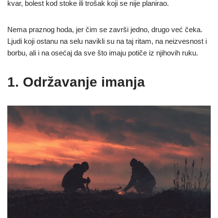
kvar, bolest kod stoke ili trošak koji se nije planirao.
Nema praznog hoda, jer čim se završi jedno, drugo već čeka.
Ljudi koji ostanu na selu navikli su na taj ritam, na neizvesnost i
borbu, ali i na osećaj da sve što imaju potiče iz njihovih ruku.
1. Održavanje imanja