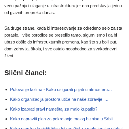
veću pažnju i ulaganje u infrastrukturu jer ona predstavlja jednu
od glavnih prepreka danas.
Sa druge strane, kada bi interesovanje za određeno selo zaista
poraslo, i više porodice se preselilo tamo, sigurni smo i da bi
ubrzo došlo do infrastrukturnih promena, kao što su bolji put,
dom zdravlja, škola, i sve ostalo neophodno za svakodnevni
život.
Slični članci:
Putovanje kolima - Kako osigurati prijatnu atmosferu…
Kako organizacija prostora utiče na naše zdravlje i…
Kako izabrati pravi nameštaj za malo kupatilo?
Kako napraviti plan za pokretanje malog biznisa u Srbiji
Kako pravilno koristiti Man Intimo Gel za maksimalan efekat