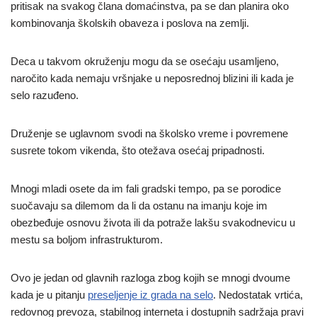
pritisak na svakog člana domaćinstva, pa se dan planira oko
kombinovanja školskih obaveza i poslova na zemlji.
Deca u takvom okruženju mogu da se osećaju usamljeno,
naročito kada nemaju vršnjake u neposrednoj blizini ili kada je
selo razuđeno.
Druženje se uglavnom svodi na školsko vreme i povremene
susrete tokom vikenda, što otežava osećaj pripadnosti.
Mnogi mladi osete da im fali gradski tempo, pa se porodice
suočavaju sa dilemom da li da ostanu na imanju koje im
obezbeđuje osnovu života ili da potraže lakšu svakodnevicu u
mestu sa boljom infrastrukturom.
Ovo je jedan od glavnih razloga zbog kojih se mnogi dvoume
kada je u pitanju
preseljenje iz grada na selo
. Nedostatak vrtića,
redovnog prevoza, stabilnog interneta i dostupnih sadržaja pravi