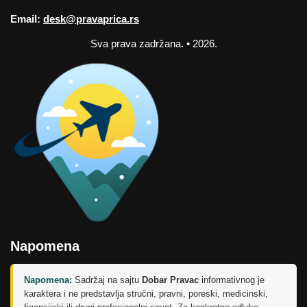
Email:
desk@pravaprica.rs
Sva prava zadržana. • 2026.
Napomena
Napomena:
Sadržaj na sajtu
Dobar Pravac
informativnog je
karaktera i ne predstavlja stručni, pravni, poreski, medicinski,