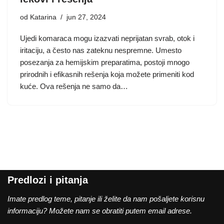
od
Katarina
jun 27, 2024
Ujedi komaraca mogu izazvati neprijatan svrab, otok i
iritaciju, a često nas zateknu nespremne. Umesto
posezanja za hemijskim preparatima, postoji mnogo
prirodnih i efikasnih rešenja koja možete primeniti kod
kuće. Ova rešenja ne samo da…
Predlozi i pitanja
Imate predlog teme, pitanje ili želite da nam pošaljete korisnu
informaciju? Možete nam se obratiti putem email adrese.