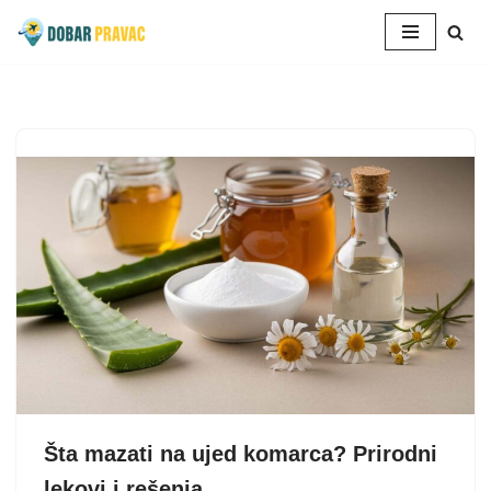
Skoči
na
sadržaj
Šta mazati na ujed komarca? Prirodni
lekovi i rešenja