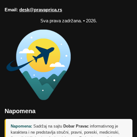
Email:
desk@pravaprica.rs
Sva prava zadržana. • 2026.
Napomena
Napomena:
Sadržaj na sajtu
Dobar Pravac
informativnog je
karaktera i ne predstavlja stručni, pravni, poreski, medicinski,