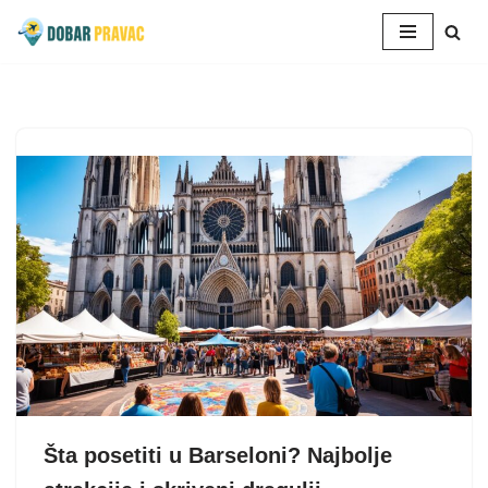
Skoči
na
sadržaj
Šta posetiti u Barseloni? Najbolje