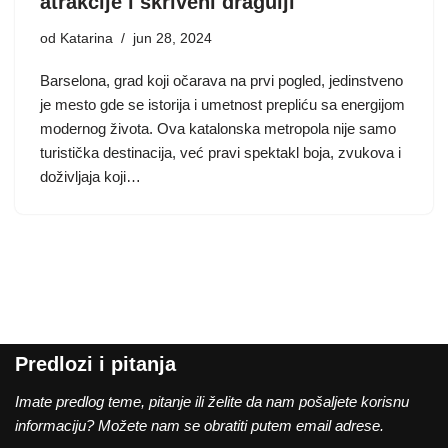
atrakcije i skriveni dragulji
od
Katarina
jun 28, 2024
Barselona, grad koji očarava na prvi pogled, jedinstveno
je mesto gde se istorija i umetnost prepliću sa energijom
modernog života. Ova katalonska metropola nije samo
turistička destinacija, već pravi spektakl boja, zvukova i
doživljaja koji…
Predlozi i pitanja
Imate predlog teme, pitanje ili želite da nam pošaljete korisnu
informaciju? Možete nam se obratiti putem email adrese.