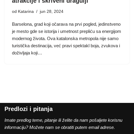
atrakcije i skriveni dragulji
od
Katarina
jun 28, 2024
Barselona, grad koji očarava na prvi pogled, jedinstveno
je mesto gde se istorija i umetnost prepliću sa energijom
modernog života. Ova katalonska metropola nije samo
turistička destinacija, već pravi spektakl boja, zvukova i
doživljaja koji…
Predlozi i pitanja
Imate predlog teme, pitanje ili želite da nam pošaljete korisnu
informaciju? Možete nam se obratiti putem email adrese.