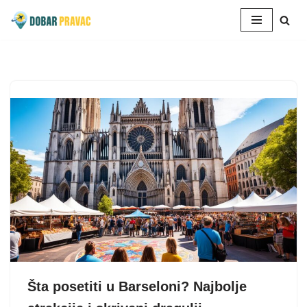
Skoči
na
sadržaj
Šta posetiti u Barseloni? Najbolje