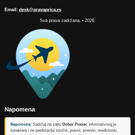
Email:
desk@pravaprica.rs
Sva prava zadržana. • 2026.
Napomena
Napomena:
Sadržaj na sajtu
Dobar Pravac
informativnog je
karaktera i ne predstavlja stručni, pravni, poreski, medicinski,