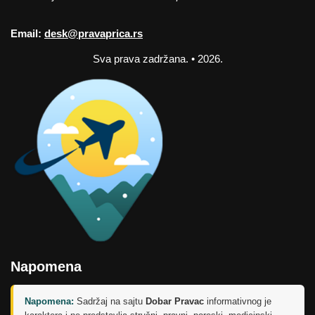
Email:
desk@pravaprica.rs
Sva prava zadržana. • 2026.
Napomena
Napomena:
Sadržaj na sajtu
Dobar Pravac
informativnog je