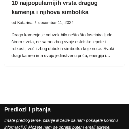
10 najpopularnijih vrsta dragog
kamenja i njihova simbolika
od
Katarina
decembar 11, 2024
Drago kamenje je oduvek bilo nešto što fascinira ljude
širom sveta, ne samo zbog svoje estetske lepote i
retkosti, već i zbog dubokih simbolika koje nose. Svaki
dragi kamen ima svoju jedinstvenu priču, energiju i…
Predlozi i pitanja
Imate predlog teme, pitanje ili želite da nam pošaljete korisnu
informaciju? Možete nam se obratiti putem email adrese.