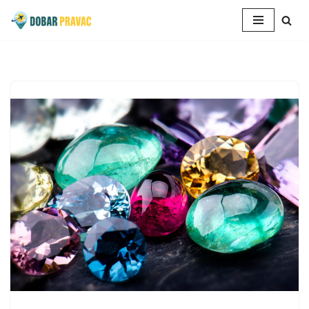
Skoči
na
sadržaj