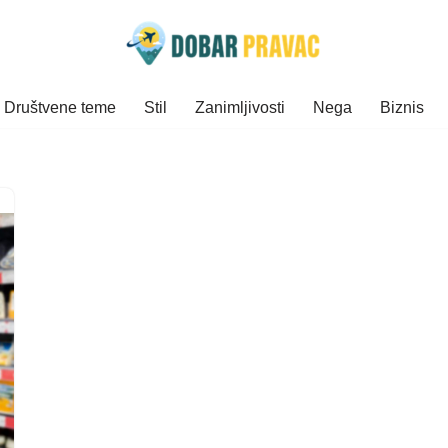
Društvene teme
Stil
Zanimljivosti
Nega
Biznis