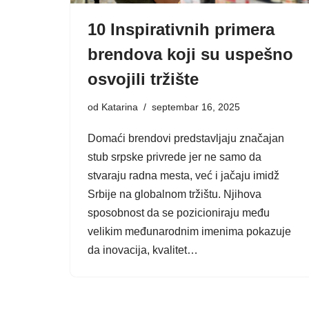
10 Inspirativnih primera
brendova koji su uspešno
osvojili tržište
od
Katarina
septembar 16, 2025
Domaći brendovi predstavljaju značajan
stub srpske privrede jer ne samo da
stvaraju radna mesta, već i jačaju imidž
Srbije na globalnom tržištu. Njihova
sposobnost da se pozicioniraju među
velikim međunarodnim imenima pokazuje
da inovacija, kvalitet…