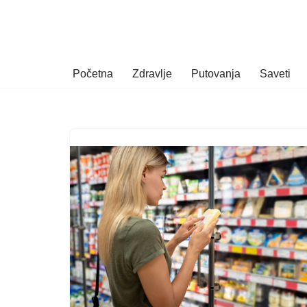
Skoči
na
Početna
Zdravlje
Putovanja
Saveti
sadržaj